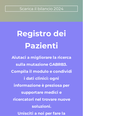
Scarica il bilancio 2024
Registro dei
Pazienti
Aiutaci a migliorare la ricerca
sulla mutazione GABRB3.
Compila il modulo e condividi
i dati clinici: ogni
informazione è preziosa per
supportare medici e
ricercatori nel trovare nuove
soluzioni.
Unisciti a noi per fare la