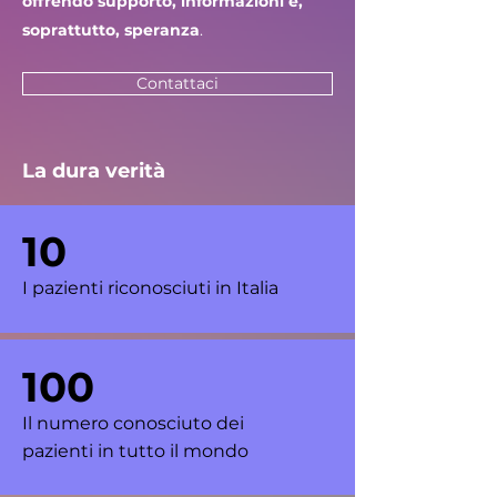
offrendo supporto, informazioni e,
soprattutto, speranza
.
Contattaci
La dura verità
10
I pazienti riconosciuti
in Italia
100
Il numero conosciuto dei
pazienti in tutto il mondo