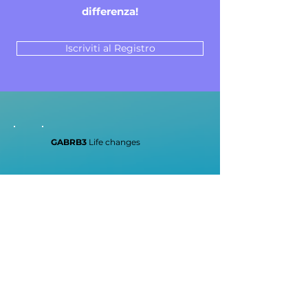
differenza!
Iscriviti al Registro
GABRB3
Life changes
GABRB3 Life changes ODV
CF
92084720132
info@gabrb3.com
Statuto